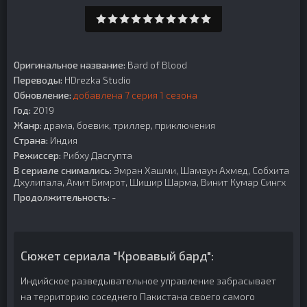
Оригинальное название:
Bard of Blood
Переводы:
HDrezka Studio
Обновление:
добавлена 7 серия 1 сезона
Год:
2019
Жанр:
драма, боевик, триллер, приключения
Страна:
Индия
Режиссер:
Рибху Дасгупта
В сериале снимались:
Эмран Хашми, Шамаун Ахмед, Собхита
Дхулипала, Амит Бимрот, Шишир Шарма, Винит Кумар Сингх
Продолжительность:
-
Сюжет сериала "Кровавый бард":
Индийское разведывательное управление забрасывает
на территорию соседнего Пакистана своего самого