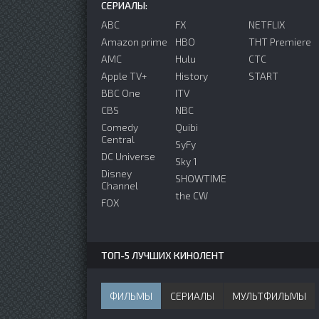
СЕРИАЛЫ:
ABC
FX
NETFLIX
Amazon prime
HBO
ТНТ Premiere
AMC
Hulu
СТС
Apple TV+
History
START
BBC One
ITV
CBS
NBC
Comedy
Quibi
Central
SyFy
DC Universe
Sky 1
Disney
SHOWTIME
Channel
the CW
FOX
ТОП-5 ЛУЧШИХ КИНОЛЕНТ
ФИЛЬМЫ
СЕРИАЛЫ
МУЛЬТФИЛЬМЫ