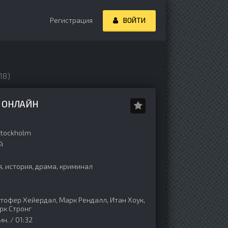
Регистрация
ВОЙТИ
18)
 ОНЛАЙН
tockholm
й
, история, драма, криминал
тофер Хейердал, Марк Рендалл, Итан Хоук,
рк Стронг
н. / 01:32