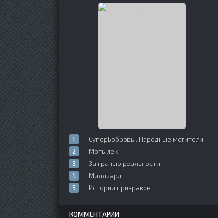
СуперБобровы. Народные мстители
Мотылек
За гранью реальности
Миллиард
Истории призраков
КОММЕНТАРИИ