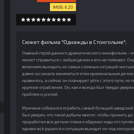
6.20
Сюжет фильма "Однажды в Стокгольме":
Главный герой данного драматического кинофильма – оч
может справиться с любым делом и его не поймают. Оч
везением выходить из самых сложных ситуаций чистым
давно он начала заниматься этим криминальным делом 
нравилось, а сейчас он планирует уйти с этого пути, но 
крупное ограбление. Он, как и всегда был твердо уверен,
проблем и усилий.
Мужчина собирался ограбить самый большой шведский б
был уверен, что такой добычи хватит, чтобы прожить до 
проработал все детали плана и обдумал ходы отступлен
однако всё рушится и ситуация выходит из-под контрол