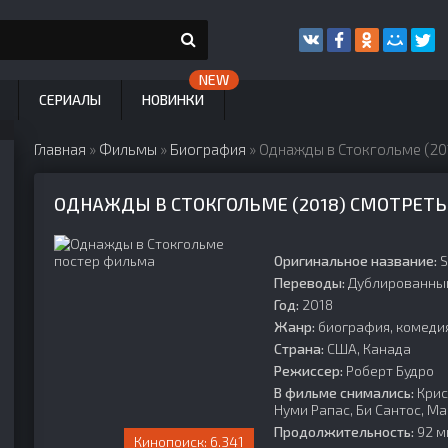
СЕРИАЛЫ
НОВИНКИ
Главная
»
Фильмы
»
Биография
» Однажды в Стокгольме (20
ОДНАЖДЫ В СТОКГОЛЬМЕ (2018) СМОТРЕТЬ
Оригинальное название:
S
Переводы:
Дублированны
Год:
2018
Жанр:
биография, комедия
Страна:
США, Канада
Режиссер:
Роберт Будро
В фильме снимались:
Крис
Нуми Рапас, Би Сантос, Ма
Продолжительность:
92 ми
6.341