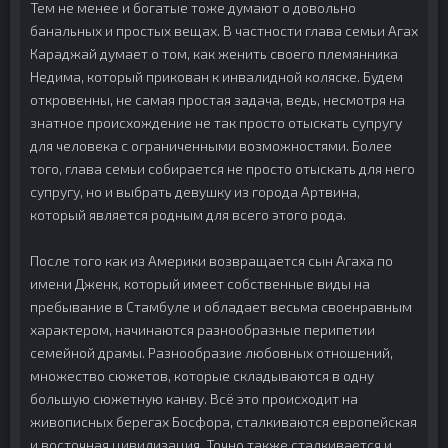
Тем не менее и богатые тоже думают о довольно
банальных и простых вещах. В частности глава семьи Агах
Караджай думает о том, как женить своего племянника
Недима, который прикован к инвалидной коляске. Будем
откровенны, не самая простая задача, ведь, несмотря на
знатное происхождение не так просто отыскать супругу
для человека с ограниченными возможностями. Более
того, глава семьи собирается не просто отыскать для него
супругу, но и выбрать девушку из города Артвина,
который является родным для всего этого рода.
После того как из Америки возвращается сын Агаха по
имени Дженк, который имеет собственные виды на
пребывание в Стамбуле и обладает весьма своенравным
характером, начинаются разнообразные перипетии
семейной драмы. Разнообразие любовных отношений,
множество сюжетов, которые складываются в одну
большую сюжетную канву. Всё это происходит на
живописных берегах Босфора, сталкиваются европейская
и восточная цивилизация. Точно также сталкивается и