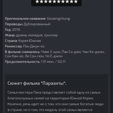
Оригинальное название:
Gisaengchung
Переводы:
Дублированный
Год:
2019
Жанр:
драма, комедия, триллер
Страна:
Корея Южная
Режиссер:
Пон Джун-хо
В фильме снимались:
Чхве У-щик, Пак Со-дам, Чан Хе-джин,
Сон Кан-хо, Ли Сон-гюн, Чо Ё-джон
Продолжительность:
131 мин. / 02:11
Сюжет фильма "Паразиты":
Семья мистера Пака представляет собой одну из самых
благополучных семей на территории Южной Кореи.
Конечно, речь идет не о том, что они самые богатые люди
в стране, но о том, что модель этой семьи является