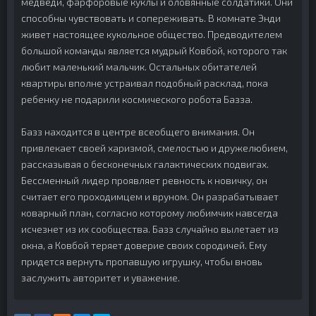
медведи, фарфоровые куклы и оловянные солдатики. Они
способны чувствовать и сопереживать. В комнате Энди
живет настоящее кукольное общество. Предводителем
большой команды является мудрый Ковбой, которого так
любит маленький мальчик. Остальных обитателей
квартиры вполне устраивал подобный расклад, пока
ребенку не подарили космического робота Базза.
Базз находится в центре всеобщего внимания. Он
привлекает своей харизмой, смелостью и дружелюбием,
рассказывая о бесконечных галактических подвигах.
Бессменный лидер проявляет ревность к новичку, он
считает его проходимцем и вруном. Он разрабатывает
коварный план, согласно которому любимчик навсегда
исчезнет из их сообщества. Базз случайно вылетает из
окна, а Ковбой теряет доверие своих сородичей. Ему
придется вернуть пропавшую игрушку, чтобы вновь
заслужить авторитет и уважение.