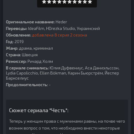
Оригинальное название:
Heder
Переводы:
IdeaFilm, HDrezka Studio, Украинский
Обновление:
добавлена 8 серия 2 сезона
Год:
2019
Жанр:
драма, криминал
Страна:
Швеция
Режиссер:
Ричард Холм
В сериале снимались:
Юлия Дуфвениус, Аса Даниэльссон,
Lydia Capolicchio, Ellen Bökman, Карин Бьюрстрём, Йеспер
Баркселиус
Продолжительность:
-
Сюжет сериала "Честь":
Теперь у женщин права с мужчинами равны, на почве чего
возник вопрос о том, что необходимо внести некоторые