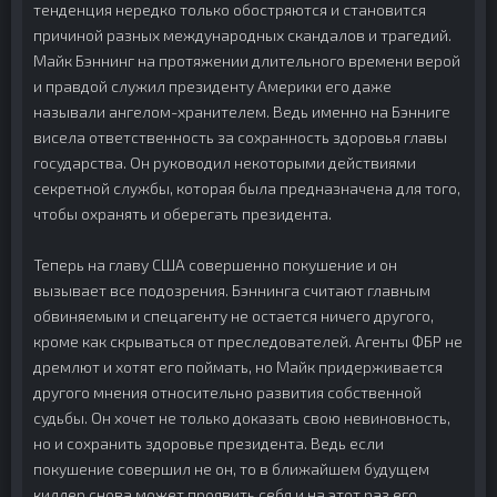
тенденция нередко только обостряются и становится
причиной разных международных скандалов и трагедий.
Майк Бэннинг на протяжении длительного времени верой
и правдой служил президенту Америки его даже
называли ангелом-хранителем. Ведь именно на Бэнниге
висела ответственность за сохранность здоровья главы
государства. Он руководил некоторыми действиями
секретной службы, которая была предназначена для того,
чтобы охранять и оберегать президента.
Теперь на главу США совершенно покушение и он
вызывает все подозрения. Бэннинга считают главным
обвиняемым и спецагенту не остается ничего другого,
кроме как скрываться от преследователей. Агенты ФБР не
дремлют и хотят его поймать, но Майк придерживается
другого мнения относительно развития собственной
судьбы. Он хочет не только доказать свою невиновность,
но и сохранить здоровье президента. Ведь если
покушение совершил не он, то в ближайшем будущем
киллер снова может проявить себя и на этот раз его