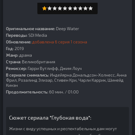
Оригинальное название:
Deep Water
Переводы:
SDI Media
Обновление:
добавлена 6 серия 1 сезона
Год:
2019
Жанр:
драма
Страна:
Великобритания
Режиссер:
Гарри Вутлифф, Джим Лоуч
В сериале снимались:
Индейярна Дональдсон-Холнесс, Анна
Фрил, Розалинд Элизар, Стивен Кри, Чарли Каррик, Шинейд
Кинэн
Продолжительность:
60 мин. / 01:00
Сюжет сериала "Глубокая вода":
Жизни с виду успешных и респектабельных дам могут