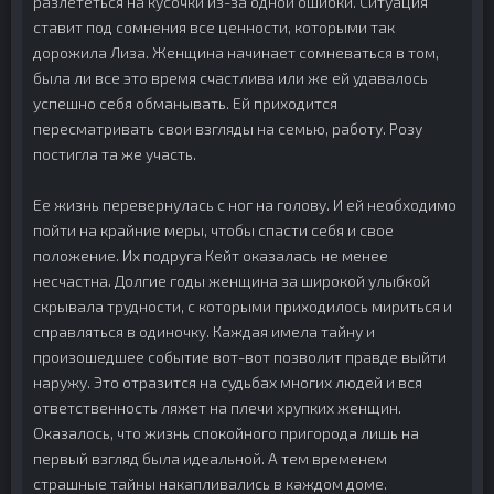
разлететься на кусочки из-за одной ошибки. Ситуация
ставит под сомнения все ценности, которыми так
дорожила Лиза. Женщина начинает сомневаться в том,
была ли все это время счастлива или же ей удавалось
успешно себя обманывать. Ей приходится
пересматривать свои взгляды на семью, работу. Розу
постигла та же участь.
Ее жизнь перевернулась с ног на голову. И ей необходимо
пойти на крайние меры, чтобы спасти себя и свое
положение. Их подруга Кейт оказалась не менее
несчастна. Долгие годы женщина за широкой улыбкой
скрывала трудности, с которыми приходилось мириться и
справляться в одиночку. Каждая имела тайну и
произошедшее событие вот-вот позволит правде выйти
наружу. Это отразится на судьбах многих людей и вся
ответственность ляжет на плечи хрупких женщин.
Оказалось, что жизнь спокойного пригорода лишь на
первый взгляд была идеальной. А тем временем
страшные тайны накапливались в каждом доме.