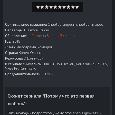
Оригинальное название:
Cheotsarangeun cheoteumiraseo
Переводы:
HDrezka Studio
Обновление:
добавлена 8 серия 2 сезона
Год:
2019
Жанр:
мелодрама, комедия
Страна:
Корея Южная
Режиссер:
О Джин-сок
В сериале снимались:
Чин Ён, Чон Чхэ-ён, Хон Джи-юн, Чи Су,
Чхве Ри, Кан Тхэ-о
Продолжительность:
50 мин.
Сюжет сериала "Потому что это первая
любовь":
Пять молодых подростков уже долгое время дружат.Их