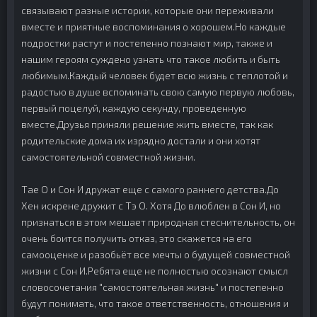
связывают разные истории, которые они переживали
вместе и приятные воспоминания о хорошем.Но каждые
подростки растут и постепенно познают мир, также и
нашим героям суждено узнать что такое любить и быть
любимым.Каждый человек будет всю жизнь с теплотой и
радостью в душе вспоминать свою самую первую любовь,
первый поцелуй, каждую секунду, проведенную
вместе.Друзья приняли решение жить вместе, так как
родительские дома их изрядно достали и они хотят
самостоятельной совместной жизни.
Тае О и Сон И дружат еще с самого раннего детства.До
Хен искрене дружит с Тэ О. Хотя До влюблен в Сон И, но
признаться в этом мешает природная стеснительность, он
очень боится получить отказ, это скажется на его
самооценке и разобьёт все мечты о будущей совместной
жизни с Сон И.Ребята еще не полностью осознают смысл
словосочетания "самостоятельная жизнь" и постепенно
будут понимать, что такое ответственность, отношения и