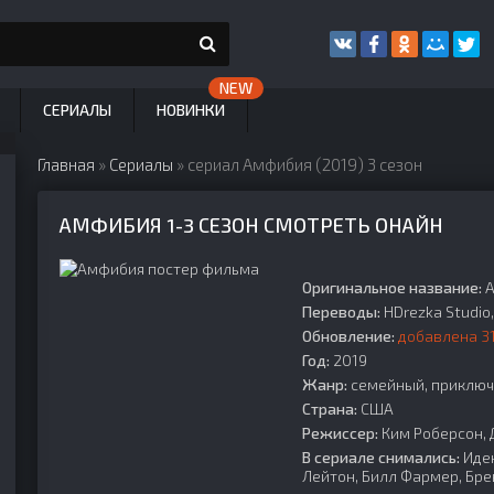
СЕРИАЛЫ
НОВИНКИ
Главная
»
Сериалы
» сериал Амфибия (2019) 3 сезон
АМФИБИЯ 1-3 СЕЗОН СМОТРЕТЬ ОНАЙН
Оригинальное название:
A
Переводы:
HDrezka Studi
Обновление:
добавлена 31
Год:
2019
Жанр:
семейный, приключе
Страна:
США
Режиссер:
Ким Роберсон, 
В сериале снимались:
Иден
Лейтон, Билл Фармер, Бре