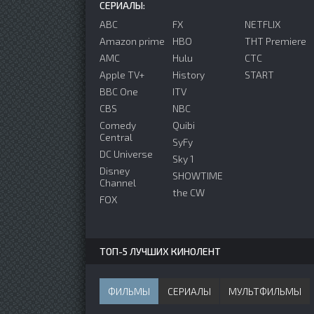
СЕРИАЛЫ:
ABC
FX
NETFLIX
Amazon prime
HBO
ТНТ Premiere
AMC
Hulu
СТС
Apple TV+
History
START
BBC One
ITV
CBS
NBC
Comedy
Quibi
Central
SyFy
DC Universe
Sky 1
Disney
SHOWTIME
Channel
the CW
FOX
ТОП-5 ЛУЧШИХ КИНОЛЕНТ
ФИЛЬМЫ
СЕРИАЛЫ
МУЛЬТФИЛЬМЫ