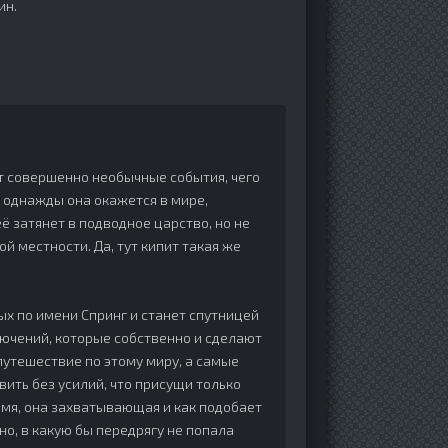
ин.
ют совершенно необычные события, чего
о однажды она окажется в мире,
ё затянет в подводное царство, но не
ой местности. Да, тут кипит такая же
ых по имени Спринг и станет спутницей
ключений, которые собственно и сделают
путешествие по этому миру, а самые
вить без усилий, что присущи только
ремя, она захватывающая и как подобает
но, в какую бы передрягу не попала