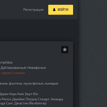
Регистрация
ВОЙТИ
mphibia
o, Дублированный, Невафильм
 серия 3 сезона
ния, фэнтези, мультфильм, комедия
Дерек Кирк Ким, Берт Юн
 Ригел, Джеймс Патрик Стюарт, Аманда
нда Сонг, Джастин Фелбингер