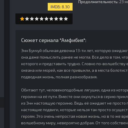
Продолжительность:
23 м
8.30
Сюжет сериала "Амфибия":
Энн Бунчуй обычная девочка 13-ти лет, которую ожида
она даже помыслить ранее не могла. Все дело в том, чт
которого и представить трудно. Словно по-волшебству е
океана или морей, как все привыкли, а в места болотист
подводная жизнь, полная разнообразия.
Обитают тут, человекоподобные лягушки, одна из котор
героини на её пути. Вместе они окунуться в серию при
из Энн настоящую героиню. Ведь её ожидает не просто 
настоящие подвиги, которые нельзя так просто осущест
героям. Это очень непростая новая жизнь, но в то же в
волшебному миру, невероятно добрая. От того собствен