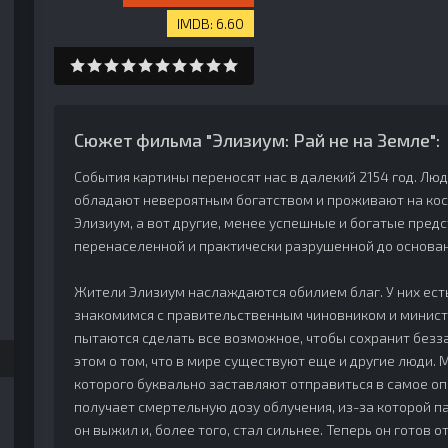
6.60
Сюжет фильма "Элизиум: Рай не на Земле":
События картины переносят нас в далекий 2154 год. Люд
обладают невероятным богатством и проживают на кос
Элизиум, а вот другие, менее успешные и богатые пред
перенаселенной и практически разрушенной до основан
Жители Элизиум наслаждаются обилием благ. У них есть
знакомимся с правительственным чиновником и минист
пытаются сделать все возможное, чтобы сохранит безз
этом о том, что в мире существуют еще и другие люди. 
которого буквально заставляют отправиться в самое оп
получает смертельную дозу облучения, из-за которой п
он выжил и, более того, стал сильнее. Теперь он готов 