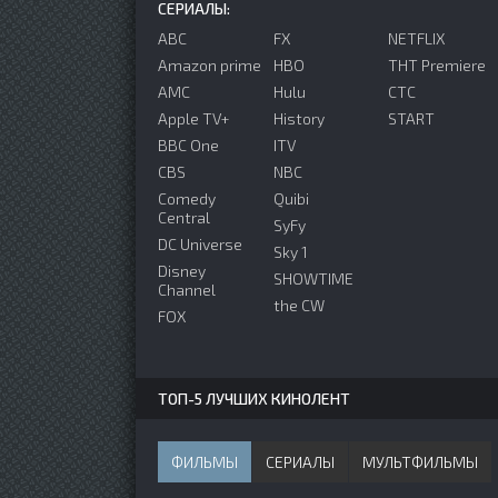
СЕРИАЛЫ:
ABC
FX
NETFLIX
Amazon prime
HBO
ТНТ Premiere
AMC
Hulu
СТС
Apple TV+
History
START
BBC One
ITV
CBS
NBC
Comedy
Quibi
Central
SyFy
DC Universe
Sky 1
Disney
SHOWTIME
Channel
the CW
FOX
ТОП-5 ЛУЧШИХ КИНОЛЕНТ
ФИЛЬМЫ
СЕРИАЛЫ
МУЛЬТФИЛЬМЫ