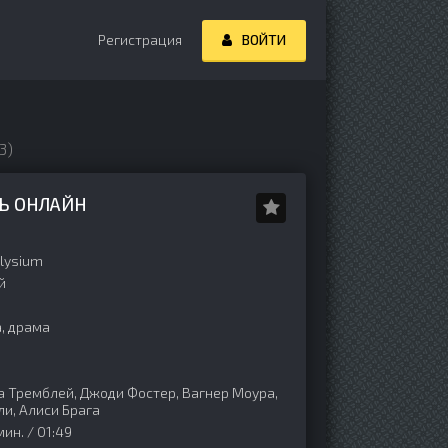
Регистрация
ВОЙТИ
3)
ТЬ ОНЛАЙН
lysium
й
, драма
 Тремблей, Джоди Фостер, Вагнер Моура,
и, Алиси Брага
ин. / 01:49