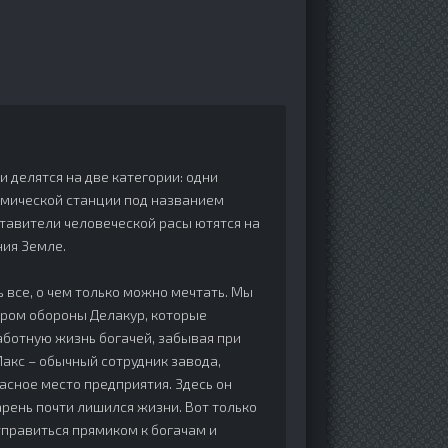
и делятся на две категории: одни
мической станции под названием
ставители человеческой расы ютятся на
ия Земле.
 все, о чем только можно мечтать. Мы
ром обороны Делакур, которые
аботную жизнь богачей, забывая при
Макс – обычный сотрудник завода,
асное место предприятия. Здесь он
арень почти лишился жизни. Вот только
отправиться прямиком к богачам и