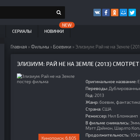
СЕРИАЛЫ
НОВИНКИ
Главная
»
Фильмы
»
Боевики
» Элизиум: Рай не на Земле (201
ЭЛИЗИУМ: РАЙ НЕ НА ЗЕМЛЕ (2013) СМОТРЕ
Оригинальное название:
E
Переводы:
Дублированны
Год:
2013
Жанр:
боевик, фантастика
Страна:
США
Режиссер:
Нил Бломкамп
В фильме снимались:
Эмма
Мэтт Дэймон, Шарлто Копл
Продолжительность:
109 м
6.605