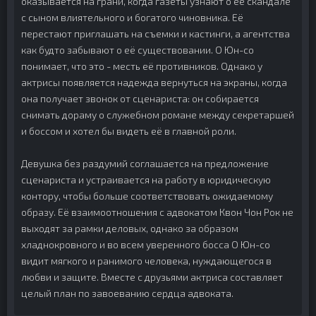
оказывается на грани, когда газеты узнают о её скандале
с сыном влиятельного и богатого чиновника. Её
перестают приглашать на съемки и кастинги, а агентства
как будто забывают о её существовании. О Юн-со
понимает, что это - месть её противников. Однако у
актрисы появляется надежда вернуться на экраны, когда
она получает звонок от сценариста: он собирается
снимать дораму о служебном романе между секретаршей
и боссом и хотел бы видеть её в главной роли.
Девушка без раздумий соглашается на предложение
сценариста и устраивается на работу в юридическую
контору, чтобы больше соответствовать ожидаемому
образу. Её взаимоотношения с адвокатом Квон Чон Рок не
выходят за рамки деловых, однако за образом
хладнокровного и во всем уверенного босса О Юн-со
видит мягкого и ранимого человека, нуждающегося в
любви и защите. Вместе с друзьями актриса составляет
целый план по завоеванию сердца адвоката.