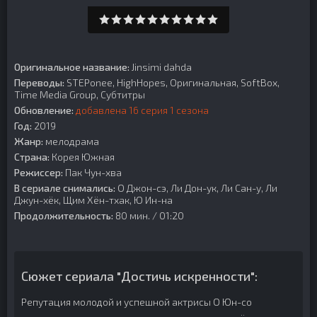
Оригинальное название:
Jinsimi dahda
Переводы:
STEPonee, HighHopes, Оригинальная, SoftBox,
Time Media Group, Субтитры
Обновление:
добавлена 16 серия 1 сезона
Год:
2019
Жанр:
мелодрама
Страна:
Корея Южная
Режиссер:
Пак Чун-хва
В сериале снимались:
О Джон-сэ, Ли Дон-ук, Ли Сан-у, Ли
Джун-хёк, Щим Хён-тхак, Ю Ин-на
Продолжительность:
80 мин. / 01:20
Сюжет сериала "Достичь искренности":
Репутация молодой и успешной актрисы О Юн-со