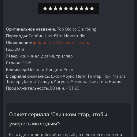
Оригинальное название:
Too Old to Die Young
Переводы:
Сербин, LostFilm, Newstudio
Обновление:
добавлена 10 серия 1 сезона
Год:
2019
Жанр:
криминал, драма, триллер
Страна:
США
Режиссер:
Николас Виндинг Рефн
В сериале снимались:
Джон Хоукс, Нелл Тайгер Фри, Майлз
Теллер, Джена Мэлоун, Августо Агилера, Кристина Родло
Продолжительность:
80 мин. / 01:20
Сюжет сериала "Слишком стар, чтобы
умереть молодым":
Есть один полицейский, который до недавнего времени