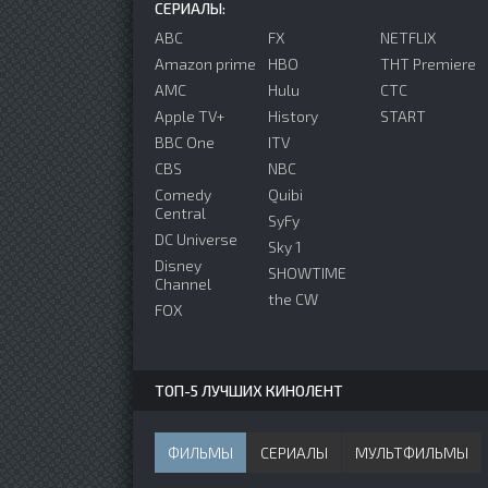
СЕРИАЛЫ:
ABC
FX
NETFLIX
Amazon prime
HBO
ТНТ Premiere
AMC
Hulu
СТС
Apple TV+
History
START
BBC One
ITV
CBS
NBC
Comedy
Quibi
Central
SyFy
DC Universe
Sky 1
Disney
SHOWTIME
Channel
the CW
FOX
ТОП-5 ЛУЧШИХ КИНОЛЕНТ
ФИЛЬМЫ
СЕРИАЛЫ
МУЛЬТФИЛЬМЫ