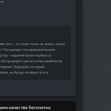
ин.
е того ... он тоже точно не знает, носит
ью? Он находит это увлекательным
ртур – ходячий пучок нервов со
Артур видел, как его отец разбился в
злодеем Террором, который
ым, но Артур не верит в это.
ошем качестве бесплатно