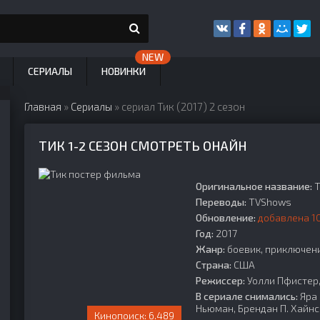
СЕРИАЛЫ
НОВИНКИ
Главная
»
Сериалы
» сериал Тик (2017) 2 сезон
ТИК 1-2 СЕЗОН СМОТРЕТЬ ОНАЙН
Оригинальное название:
T
Переводы:
TVShows
Обновление:
добавлена 10
Год:
2017
Жанр:
боевик, приключени
Страна:
США
Режиссер:
Уолли Пфистер,
В сериале снимались:
Яра 
Ньюман, Брендан П. Хайнс
6.489