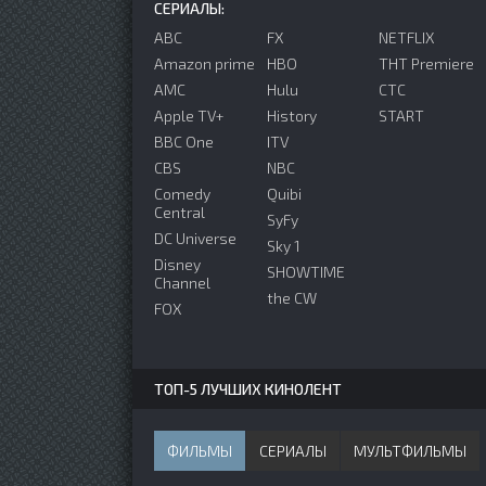
СЕРИАЛЫ:
ABC
FX
NETFLIX
Amazon prime
HBO
ТНТ Premiere
AMC
Hulu
СТС
Apple TV+
History
START
BBC One
ITV
CBS
NBC
Comedy
Quibi
Central
SyFy
DC Universe
Sky 1
Disney
SHOWTIME
Channel
the CW
FOX
ТОП-5 ЛУЧШИХ КИНОЛЕНТ
ФИЛЬМЫ
СЕРИАЛЫ
МУЛЬТФИЛЬМЫ