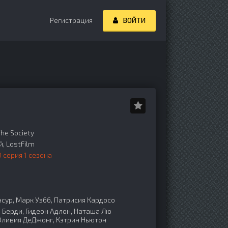
Регистрация
ВОЙТИ
he Society
, LostFilm
 серия 1 сезона
ур, Марк Уэбб, Патрисия Кардосо
Берди, Гидеон Адлон, Наташа Лю
Оливия ДеДжонг, Кэтрин Ньютон