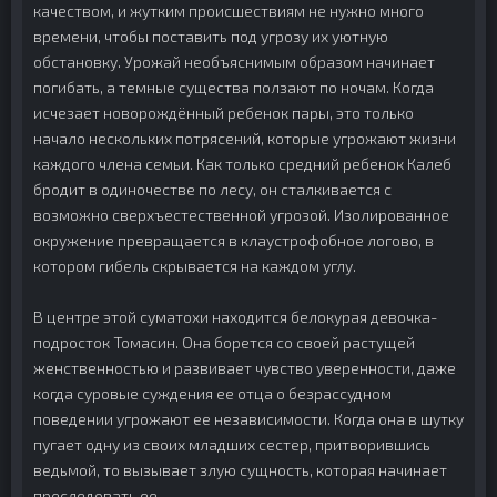
качеством, и жутким происшествиям не нужно много
времени, чтобы поставить под угрозу их уютную
обстановку. Урожай необъяснимым образом начинает
погибать, а темные существа ползают по ночам. Когда
исчезает новорождённый ребенок пары, это только
начало нескольких потрясений, которые угрожают жизни
каждого члена семьи. Как только средний ребенок Калеб
бродит в одиночестве по лесу, он сталкивается с
возможно сверхъестественной угрозой. Изолированное
окружение превращается в клаустрофобное логово, в
котором гибель скрывается на каждом углу.
В центре этой суматохи находится белокурая девочка-
подросток Томасин. Она борется со своей растущей
женственностью и развивает чувство уверенности, даже
когда суровые суждения ее отца о безрассудном
поведении угрожают ее независимости. Когда она в шутку
пугает одну из своих младших сестер, притворившись
ведьмой, то вызывает злую сущность, которая начинает
преследовать ее.