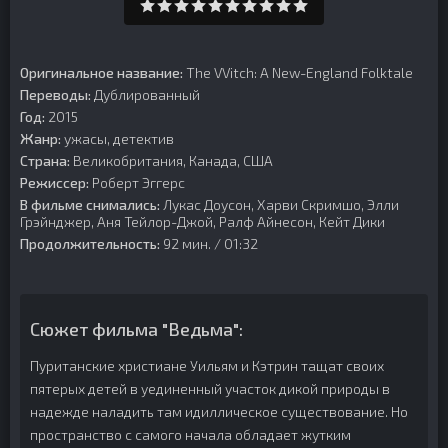
Оригинальное название:
The VVitch: A New-England Folktale
Переводы:
Дублированный
Год:
2015
Жанр:
ужасы, детектив
Страна:
Великобритания, Канада, США
Режиссер:
Роберт Эггерс
В фильме снимались:
Лукас Доусон, Харви Скримшо, Элли
Грэйнджер, Аня Тейлор-Джой, Ралф Айнесон, Кейт Дики
Продолжительность:
92 мин. / 01:32
Сюжет фильма "Ведьма":
Пуританские христиане Уильям и Кэтрин тащат своих
пятерых детей в уединенный участок дикой природы в
надежде наладить там идиллическое существование. Но
пространство с самого начала обладает жутким