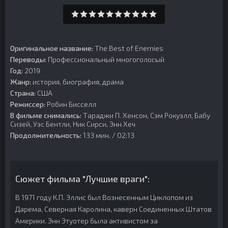
Оригинальное название:
The Best of Enemies
Переводы:
Профессиональный многоголосый
Год:
2019
Жанр:
история, биография, драма
Страна:
США
Режиссер:
Робин Бисселл
В фильме снимались:
Тараджи П. Хенсон, Сэм Рокуэлл, Бабу
Сизей, Уэс Бентли, Ник Сирси, Энн Хеч
Продолжительность:
133 мин. / 02:13
Сюжет фильма "Лучшие враги":
В 1971 году К.П. Эллис был Вознесенным Циклопом из
Дарема, Северная Каролина, каверн Соединенных Штатов
Америки. Энн Этуотер была активистом за