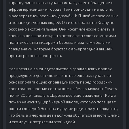
справедливость, выступавшая за лучшее обращение с
афроамериканцами города. Так происходит начало их
маловероятной реальной дружбы. К.П. любит свою семью
и ненавидит черных людей. Он и его братья по Клану не
особенно экстремальные. Они носят членские билеты в
своих кошельках и открыто вступают в союз со многими
политическими лидерами Дарема и видными белыми
гражданами, которые борются с арьергардной акцией
против расового прогресса.
Несмотря на законодательство о гражданских правах
предыдущего десятилетия, Энн все еще выступает за
основополагающую справедливость перед городским
советом, полностью состоящим из белых мужчин. Спустя
почти 20 лет школы в Дареме все еще разделены. Когда
пожар наносит ущерб черной школе, которую посещает
одна из дочерей Энн, она и другие родители утверждают,
что белые и черные дети должны обучаться вместе. Эллис
и его друзья потрясены этой идеей.