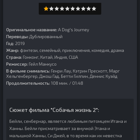
Оригинальное название:
A Dog's Journey
Переводы:
Дублированный
Год:
2019
Жанр:
фэнтези, семейный, приключения, комедия, драма
Страна:
Гонконг, Китай, Индия, США
Режиссер:
Гейл Манкусо
В фильме снимались:
Генри Лау, Кэтрин Прескотт, Марг
Хельгенбергер, Джош Гад, Бетти Гилпин, Деннис Куэйд
Продолжительность:
108 мин. / 01:48
Сюжет фильма "Собачья жизнь 2":
Бейли, сенбернар, является любимым питомцем Итана и
Ханны. Бейли присматривает за внучкой Этана и
малышкой Ханны, Си Джей, в то время как их невестка