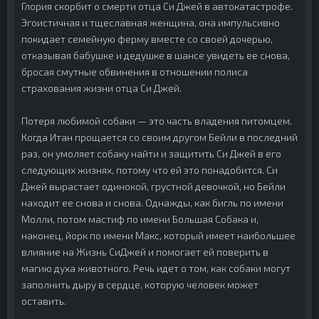
Глория скорбит о смерти отца Си Джей в автокатастрофе.
Эгоистичная и тщеславная женщина, она импульсивно
покидает семейную ферму вместе со своей дочерью,
отказывая бабушке и дедушке в шансе увидеть ее снова,
бросая смутные обвинения в отношении полиса
страхования жизни отца Си Джей.
Потеря любимой собаки — это часть владения питомцем.
Когда Итан прощается со своим другом Бейли в последний
раз, он умоляет собаку найти и защитить Си Джей в его
следующих жизнях, потому что ей это понадобится. Си
Джей вырастает одинокой, грустной девочкой, но Бейли
находит ее снова и снова. Однажды, как бигль по имени
Молли, потом мастиф по имени Большая Собака и,
наконец, йорк по имени Макс, который имеет наибольшее
влияние на Жизнь СиДжей и помогает ей поверить в
магию духа животного. Речь идет о том, как собаки могут
заполнить дыру в сердце, которую человек может
оставить.