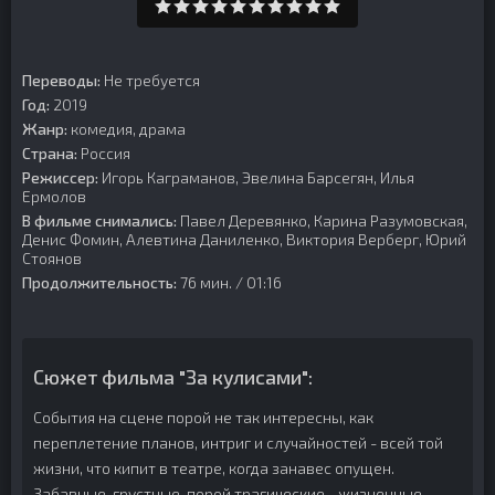
Переводы:
Не требуется
Год:
2019
Жанр:
комедия, драма
Страна:
Россия
Режиссер:
Игорь Каграманов, Эвелина Барсегян, Илья
Ермолов
В фильме снимались:
Павел Деревянко, Карина Разумовская,
Денис Фомин, Алевтина Даниленко, Виктория Верберг, Юрий
Стоянов
Продолжительность:
76 мин. / 01:16
Сюжет фильма "За кулисами":
События на сцене порой не так интересны, как
переплетение планов, интриг и случайностей - всей той
жизни, что кипит в театре, когда занавес опущен.
Забавные, грустные, порой трагические - жизненные