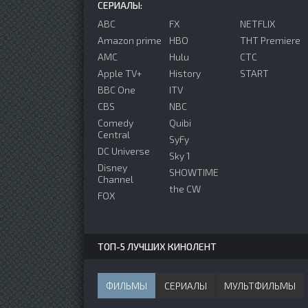
СЕРИАЛЫ:
ABC
FX
NETFLIX
Amazon prime
HBO
ТНТ Premiere
AMC
Hulu
СТС
Apple TV+
History
START
BBC One
ITV
CBS
NBC
Comedy
Quibi
Central
SyFy
DC Universe
Sky 1
Disney
SHOWTIME
Channel
the CW
FOX
ТОП-5 ЛУЧШИХ КИНОЛЕНТ
ФИЛЬМЫ
СЕРИАЛЫ
МУЛЬТФИЛЬМЫ