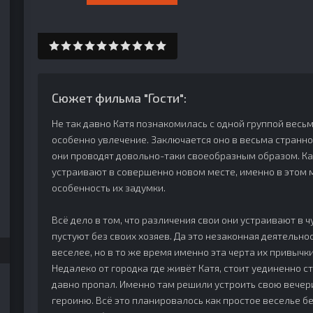
Сюжет фильма "Гости":
Не так давно Катя познакомилась с одной группой весь
особенно увлечение. Заключается оно в весьма странн
они проводят довольно-таки своеобразным образом. К
устраивают в совершенно новом месте, именно в этом 
особенность их задумки.
Всё дело в том, что различения свои они устраивают в 
пустуют без своих хозяев. Да это незаконная деятельно
веселее, но в то же время именно эта черта их привычк
Недалеко от городка где живёт Катя, стоит уединенно 
давно пропал. Именно там решили устроить свою вечери
героиню. Всё это планировалось как простое веселье без