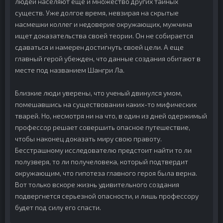
людей населяют еще и множество других тайных
существ. Уже долгое время, невзирая на скрытые
насмешки коллег и недоверие окружающих, мужчина
ищет доказательства своей теории. Он не собирается
сдаваться и намерен достигнуть своей цели. А еще
главный герой убежден, что данные создания обитают в
месте под названием Шангри Ла.
Близкие люди уверены, что ученый двинулся умом,
помешавшись на существовании каких-то мифических
тварей. Но, несмотря ни на что, в один из дней одержимый
профессор решает совершить опасное путешествие,
чтобы наконец доказать миру свою правоту.
Бесстрашному исследователю предстоит найти то ли
полузверя, то ли получеловека, который подтвердит
окружающим, что гипотеза главного героя была верна.
Вот только вскоре жизнь удивительного создания
подвергнется серьезной опасности, и лишь профессору
будет под силу его спасти.