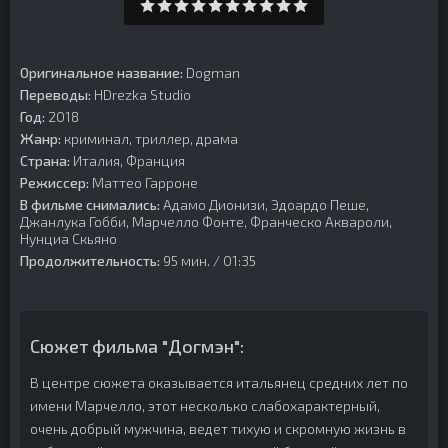
Оригинальное название:
Dogman
Переводы:
HDrezka Studio
Год:
2018
Жанр:
криминал, триллер, драма
Страна:
Италия, Франция
Режиссер:
Маттео Гарроне
В фильме снимались:
Адамо Дионизи, Эдоардо Пеше,
Джанлука Гобби, Марчелло Фонте, Франческо Аквароли,
Нунциа Скьяно
Продолжительность:
95 мин. / 01:35
Сюжет фильма "Догмэн":
В центре сюжета оказывается итальянец средних лет по
имени Марчелло, этот несколько слабохарактерный,
очень добрый мужчина, ведет тихую и скромную жизнь в