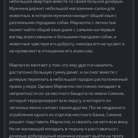
небольшой квартире вместе со своей больной дочерью.
Мужчина держит небольшой магазинчик-салон для
животных, в котором мужчина находит общий язык с
различными породами собак. Марчелло с легкостью
может найти общий язык даже с самыми на первый
взгляд агрессивными и большими породами собак, и
животные чувствуя его доброту, никогда его не кусают и
не проявляют в отношении его агрессию.
Марчелло мечтает о том, что ему удастся накопить
достаточно большую сумму денег, и он смог вместе с
дочерью переехать в небольшой городок расположенный
прямо у моря. Однако Марчелло постоянно попадает в
неприятности из-за местного бандита по имени Симоне,
который терроризирует всю округу, и которого он
легкомысленно считает своим другом. После неудачного
ограбления одного из отделов местного банка, Симоне
решает подставить Марчелло, и свалить на него всю вину.
Но не желающий попадать в тюрьму и расставаться с
дочерью добродушный мужчина решает выйти на тропу