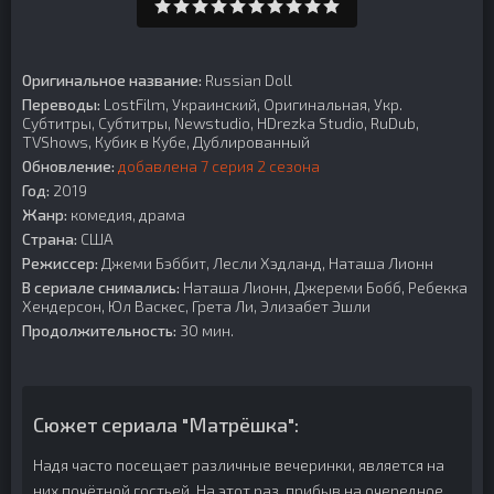
Оригинальное название:
Russian Doll
Переводы:
LostFilm, Украинский, Оригинальная, Укр.
Субтитры, Субтитры, Newstudio, HDrezka Studio, RuDub,
TVShows, Кубик в Кубе, Дублированный
Обновление:
добавлена 7 серия 2 сезона
Год:
2019
Жанр:
комедия, драма
Страна:
США
Режиссер:
Джеми Бэббит, Лесли Хэдланд, Наташа Лионн
В сериале снимались:
Наташа Лионн, Джереми Бобб, Ребекка
Хендерсон, Юл Васкес, Грета Ли, Элизабет Эшли
Продолжительность:
30 мин.
Сюжет сериала "Матрёшка":
Надя часто посещает различные вечеринки, является на
них почётной гостьей. На этот раз, прибыв на очередное