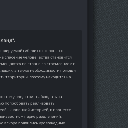
лэнд":
ролируемой гибели со стороны со
на спасение человечества становится
ремещаются по стране со стремлением и
живших, а также необходимости помощи
ь территории, поэтому находится на
поэтому предстоит наблюдать за
лью попробовать реализовать
необыкновенной историей, в процессе
неизвестном парке развлечений.
ако вскоре появились кровожадные