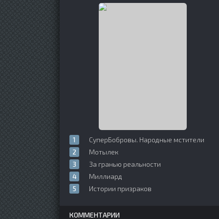
СуперБобровы. Народные мстители
Мотылек
За гранью реальности
Миллиард
Истории призраков
КОММЕНТАРИИ