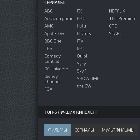
СЕРИАЛЫ:
ABC
FX
NETFLIX
Amazon prime
HBO
ТНТ Premiere
AMC
Hulu
СТС
Apple TV+
History
START
BBC One
ITV
CBS
NBC
Comedy
Quibi
Central
SyFy
DC Universe
Sky 1
Disney
SHOWTIME
Channel
the CW
FOX
ТОП-5 ЛУЧШИХ КИНОЛЕНТ
ФИЛЬМЫ
СЕРИАЛЫ
МУЛЬТФИЛЬМЫ