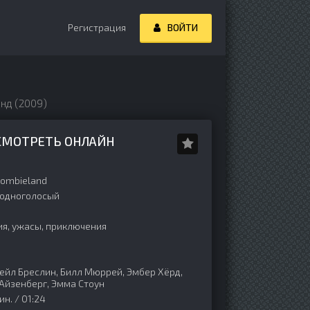
Регистрация
ВОЙТИ
нд (2009)
 СМОТРЕТЬ ОНЛАЙН
ombieland
одноголосый
я, ужасы, приключения
р
ейл Бреслин, Билл Мюррей, Эмбер Хёрд,
Айзенберг, Эмма Стоун
н. / 01:24