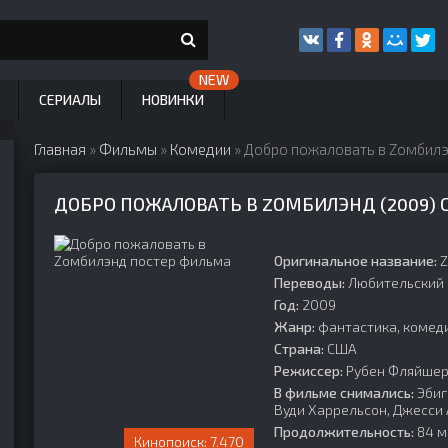
СЕРИАЛЫ
НОВИНКИ
Главная
»
Фильмы
»
Комедии
» Добро пожаловать в Zомбилэ
ДОБРО ПОЖАЛОВАТЬ В ZОМБИЛЭНД (2009)
Оригинальное название:
Z
Переводы:
Любительский 
Год:
2009
Жанр:
фантастика, комеди
Страна:
США
Режиссер:
Рубен Фляйше
В фильме снимались:
Эбиг
Вуди Харрельсон, Джесси 
Продолжительность:
84 ми
7.470