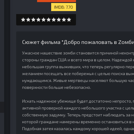
7.70
Сюжет фильма "Добро пожаловать в Zомби
Ужасное нашествие зомби становится причиной неконт
стороны граждан США и всего мира в целом. Надеждой 
небольшая группа выживших, что теперь регулярно пе
желанием посещать все побережья с целью поиска вы
нуждающимся. Живые мертвецы населяют большую част
поверхности больше небезопасно.
Искать надежное убежище будет достаточно непросто, 
активной проверкой каждого небольшого участка с це
собственную задумку. Теперь предстоит наблюдать за 
которой граждане намерены временно остановиться в 
Подобная затея казалась каждому хорошей идеей, одн