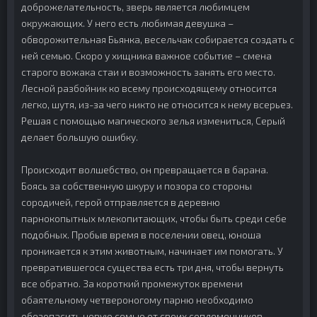
доброжелательность, зверь является любимцем
окружающих. У него есть любимая девушка –
обворожительная Бьянка, весельчак собирается создать с
ней семью. Скоро у хищника важное событие – смена
старого вожака стаи и возможность занять его место.
Лесной разбойник ко всему происходящему относится
легко, шутя, из-за чего никто не относится к нему всерьез.
Решая с помощью магического зелья измениться, Серый
делает большую ошибку.
Происходит волшебство, он превращается в барана.
Боясь за собственную шкуру и позора со стороны
сородичей, герой отправляется в деревню
парнокопытных млекопитающих, чтобы быть среди себе
подобных. Пробыв время в поселении овец, юноша
проникается к этим животным, начинает им помогать. У
превратившегося существа есть три дня, чтобы вернуть
все обратно. За короткий промежуток времени
обаятельному четвероногому парню необходимо
обезопасить новую семью от своих соплеменников,