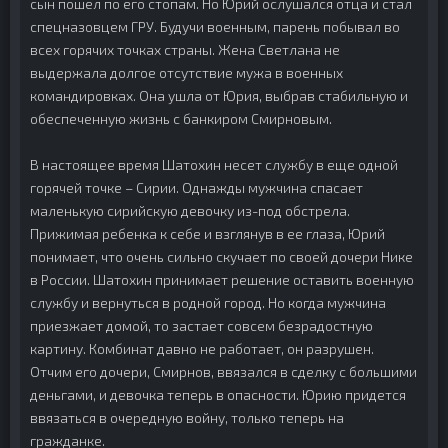
сын пошел по его стопам. Но Юрий ослушался отца и стал
спецназовцем ГРУ. Будучи военным, парень побывал во
всех горячих точках страны. Жена Светлана не
выдержала долгое отсутствие мужа в военных
командировках. Она ушла от Юрия, выбрав стабильную и
обеспеченную жизнь с банкиром Смирновым.
В настоящее время Шатохин несет службу в еще одной
горячей точке – Сирии. Однажды мужчина спасает
маленькую сирийскую девочку из-под обстрела.
Прижимая ребенка к себе и взглянув в ее глаза, Юрий
понимает, что очень сильно скучает по своей дочери Нике
в России. Шатохин принимает решение оставить военную
службу и вернуться в родной город. Но когда мужчина
приезжает домой, то застает совсем безрадостную
картину. Комбинат давно не работает, он разрушен.
Отчим его дочери, Смирнов, ввязался в сделку с большими
деньгами, и девочка теперь в опасности. Юрию придется
ввязаться в очередную войну, только теперь на
гражданке.