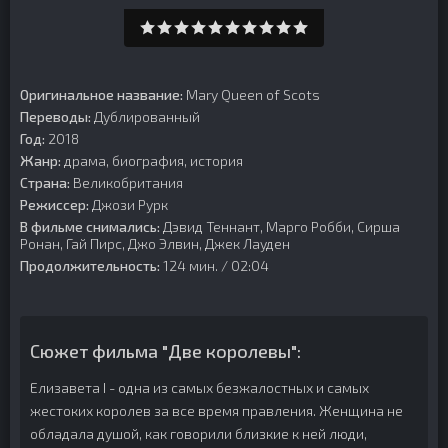
Оригинальное название:
Mary Queen of Scots
Переводы:
Дублированный
Год:
2018
Жанр:
драма, биография, история
Страна:
Великобритания
Режиссер:
Джози Рурк
В фильме снимались:
Дэвид Теннант, Марго Робби, Сирша
Ронан, Гай Пирс, Джо Элвин, Джек Лауден
Продолжительность:
124 мин. / 02:04
Сюжет фильма "Две королевы":
Елизавета I - одна из самых безжалостных и самых
жестоких королев за все время правления. Женщина не
обладала душой, как говорили близкие к ней люди,