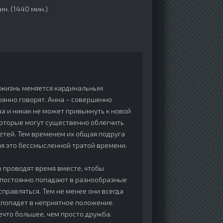
ин. (1440 мин.)
х жизнь меняется кардинальным
оянно говорят. Анна – совершенно
а и никак не может привыкнуть к новой
которые могут существенно облегчить
детей. Тем временем их общая подруга
тая это бессмысленной тратой времени.
о проводят время вместе, чтобы
е постоянно попадают в разнообразные
справляться. Тем не менее они всегда
а попадет в неприятное положение.
ечто большее, чем просто дружба.