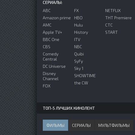
СЕРИАЛЫ:
ABC
FX
NETFLIX
Amazon prime
HBO
ТНТ Premiere
AMC
Hulu
СТС
Apple TV+
History
START
BBC One
ITV
CBS
NBC
Comedy
Quibi
Central
SyFy
DC Universe
Sky 1
Disney
SHOWTIME
Channel
the CW
FOX
ТОП-5 ЛУЧШИХ КИНОЛЕНТ
ФИЛЬМЫ
СЕРИАЛЫ
МУЛЬТФИЛЬМЫ