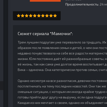
Продолжительность:
24 м
Сюжет сериала "Мамочки":
Трем лучшим подругам уже перевалило за тридцать. И
образом после появления семьи и детей, о чем они пост
недавно почувствовала на себе все радости материнств
жизни. Юля постоянно даёт ей разнообразные советы, 
её жизнь, так как сама уже долгое время воспитывает 
Вика – одиночка. Она категорически против семьи, счи
Однако несмотря на все разногласия, девочки постоянн
посплетничать на тему последних новостей. Они так ж
смешные ситуации, с которым им иногда крайне трудно 
готовы прийти друг другу на выручку, если одна подруг
Каждая из них мечтает о своем, однако их объединяет н